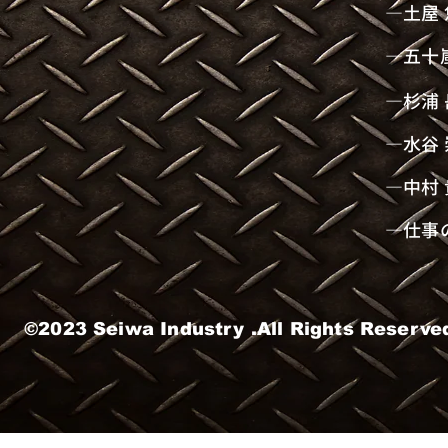
―土屋
―五十
―杉浦 
―水谷
―中村
―仕事
©2023 Seiwa Industry .All Rights Reserve