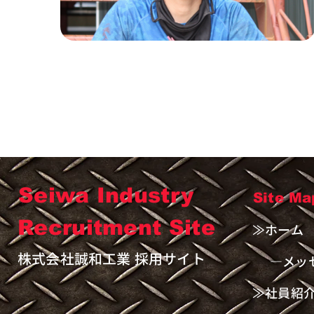
​Seiwa Industry
Site Ma
Recruitment Site
​≫ホーム
株式会社誠和工業 採用サイト
―メッ
≫社員紹